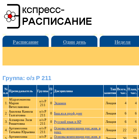
Расписание
Один день
Неделя
Группа: о/з Р 211
№
П/
Тип
Всего,
План,
Преподаватель
Группа
Дисциплина
п.п
г
занятия
час.
час.
Абдрахманова
о/з Р
1.
Мария
0
Экзамен
Лекция
4
4
211
Вячеславовна
Акилова Камила
о/з Р
2.
0
Баш.яз.в проф.деят
Лекция
6
6
Талгатовна
211
Аллаярова Зиля
о/з Р
3.
0
Русский язык и КР
Лекция
6
6
Ришатовна
211
Артамохина
о/з Р
Основы композиции.рис.жив. в
4.
0
Лекция
22
22
Татьяна Юрьевна
211
рекл.
Артамохина
о/з Р
Основы композиции.рис.жив. в
5.
0
Лекция
30
29