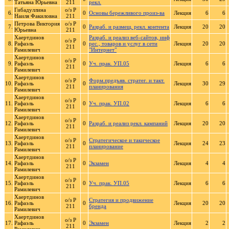
Татьяна Юрьевна
211
рекл.
Гибадуллина
о/з Р
6.
0
Основы бережливого произ-ва
Лекция
6
6
Наиля Факиловна
211
Петрова Виктория
о/з Р
7.
0
Разраб. и размещ. рекл. контента
Лекция
20
20
Юрьевна
211
Хаертдинов
Разраб. и реализ веб-сайтов, инф
о/з Р
8.
Рафаэль
0
рес., товаров и услуг в сети
Лекция
20
20
211
Рамилевич
"Интернет"
Хаертдинов
о/з Р
9.
Рафаэль
0
Уч. прак. УП.05
Лекция
6
6
211
Рамилевич
Хаертдинов
о/з Р
Форм.предъяв. стратег. и такт.
10.
Рафаэль
0
Лекция
30
29
211
планирования
Рамилевич
Хаертдинов
о/з Р
11.
Рафаэль
0
Уч. прак. УП.02
Лекция
6
6
211
Рамилевич
Хаертдинов
о/з Р
12.
Рафаэль
0
Разраб. и реализ рекл. кампаний
Лекция
20
20
211
Рамилевич
Хаертдинов
о/з Р
Стратегическое и такическое
13.
Рафаэль
0
Лекция
24
23
211
планирование
Рамилевич
Хаертдинов
о/з Р
14.
Рафаэль
0
Экзамен
Лекция
4
4
211
Рамилевич
Хаертдинов
о/з Р
15.
Рафаэль
0
Уч. прак. УП.05
Лекция
6
6
211
Рамилевич
Хаертдинов
о/з Р
Стратегия и продвижение
16.
Рафаэль
0
Лекция
20
20
211
бренда
Рамилевич
Хаертдинов
о/з Р
17.
Рафаэль
0
Экзамен
Лекция
2
2
211