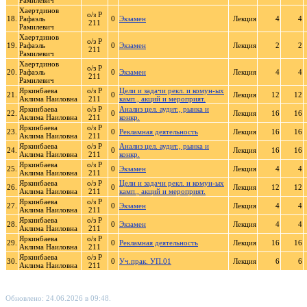
Рамилевич
Хаертдинов
о/з Р
18.
Рафаэль
0
Экзамен
Лекция
4
4
211
Рамилевич
Хаертдинов
о/з Р
19.
Рафаэль
0
Экзамен
Лекция
2
2
211
Рамилевич
Хаертдинов
о/з Р
20.
Рафаэль
0
Экзамен
Лекция
4
4
211
Рамилевич
Яркинбаева
о/з Р
Цели и задачи рекл. и комун-ых
21.
0
Лекция
12
12
Аклима Наиловна
211
камп., акций и мероприят.
Яркинбаева
о/з Р
Анализ цел. аудит., рынка и
22.
0
Лекция
16
16
Аклима Наиловна
211
конкр.
Яркинбаева
о/з Р
23.
0
Рекламная деятельность
Лекция
16
16
Аклима Наиловна
211
Яркинбаева
о/з Р
Анализ цел. аудит., рынка и
24.
0
Лекция
16
16
Аклима Наиловна
211
конкр.
Яркинбаева
о/з Р
25.
0
Экзамен
Лекция
4
4
Аклима Наиловна
211
Яркинбаева
о/з Р
Цели и задачи рекл. и комун-ых
26.
0
Лекция
12
12
Аклима Наиловна
211
камп., акций и мероприят.
Яркинбаева
о/з Р
27.
0
Экзамен
Лекция
4
4
Аклима Наиловна
211
Яркинбаева
о/з Р
28.
0
Экзамен
Лекция
4
4
Аклима Наиловна
211
Яркинбаева
о/з Р
29.
0
Рекламная деятельность
Лекция
16
16
Аклима Наиловна
211
Яркинбаева
о/з Р
30.
0
Уч.прак. УП.01
Лекция
6
6
Аклима Наиловна
211
Обновлено: 24.06.2026 в 09:48.