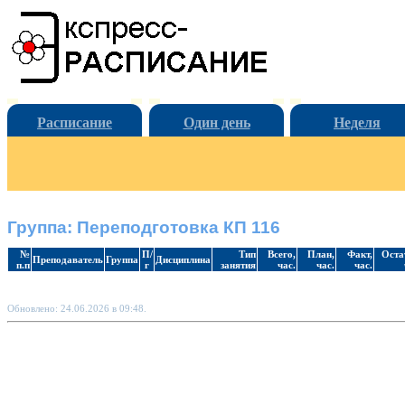
Расписание
Один день
Неделя
Группа: Переподготовка КП 116
№
П/
Тип
Всего,
План,
Факт,
Оста
Преподаватель
Группа
Дисциплина
п.п
г
занятия
час.
час.
час.
Обновлено: 24.06.2026 в 09:48.