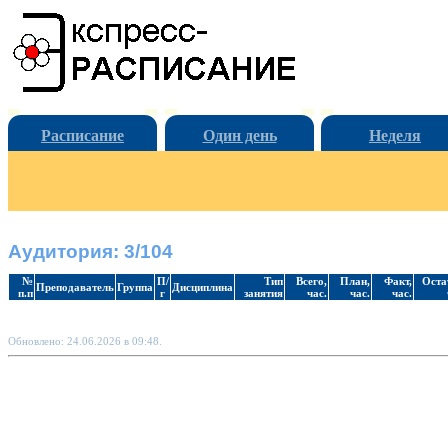
Расписание
Один день
Неделя
Аудитория: 3/104
№
П/
Тип
Всего,
План,
Факт,
Оста
Преподаватель
Группа
Дисциплина
п.п
г
занятия
час.
час.
час.
Обновлено: 24.06.2026 в 09:48.