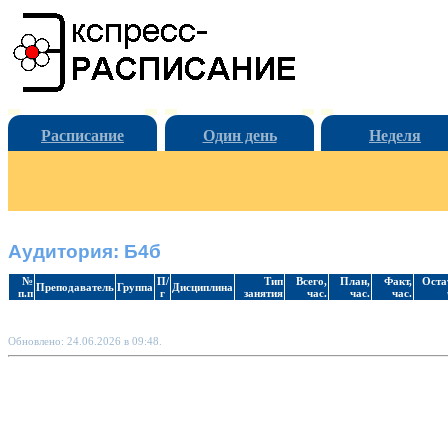
Расписание
Один день
Неделя
Аудитория: Б4б
№
П/
Тип
Всего,
План,
Факт,
Оста
Преподаватель
Группа
Дисциплина
п.п
г
занятия
час.
час.
час.
Обновлено: 24.06.2026 в 09:48.