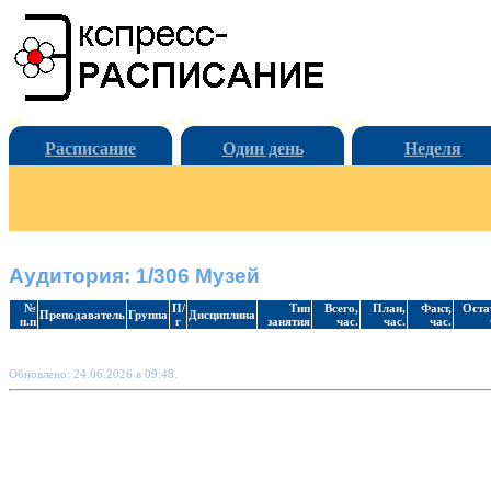
Расписание
Один день
Неделя
Аудитория: 1/306 Музей
№
П/
Тип
Всего,
План,
Факт,
Оста
Преподаватель
Группа
Дисциплина
п.п
г
занятия
час.
час.
час.
Обновлено: 24.06.2026 в 09:48.