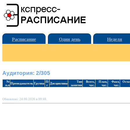
Расписание
Один день
Неделя
Аудитория: 2/305
№
П/
Тип
Всего,
План,
Факт,
Оста
Преподаватель
Группа
Дисциплина
п.п
г
занятия
час.
час.
час.
Обновлено: 24.06.2026 в 09:48.