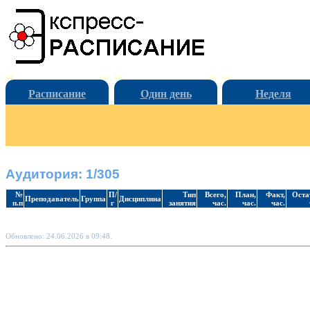
Расписание
Один день
Неделя
Аудитория: 1/305
№
П/
Тип
Всего,
План,
Факт,
Оста
Преподаватель
Группа
Дисциплина
п.п
г
занятия
час.
час.
час.
Обновлено: 24.06.2026 в 09:48.