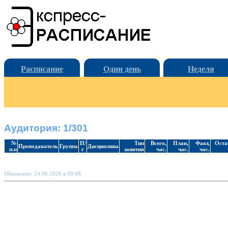
Расписание
Один день
Неделя
Аудитория: 1/301
№
П/
Тип
Всего,
План,
Факт,
Оста
Преподаватель
Группа
Дисциплина
п.п
г
занятия
час.
час.
час.
Обновлено: 24.06.2026 в 09:48.