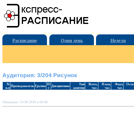
Расписание
Один день
Неделя
Аудитория: 3/204 Рисунок
№
П/
Тип
Всего,
План,
Факт,
Оста
Преподаватель
Группа
Дисциплина
п.п
г
занятия
час.
час.
час.
Обновлено: 24.06.2026 в 09:48.