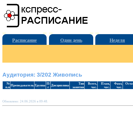
Расписание
Один день
Неделя
Аудитория: 3/202 Живопись
№
П/
Тип
Всего,
План,
Факт,
Оста
Преподаватель
Группа
Дисциплина
п.п
г
занятия
час.
час.
час.
Обновлено: 24.06.2026 в 09:48.