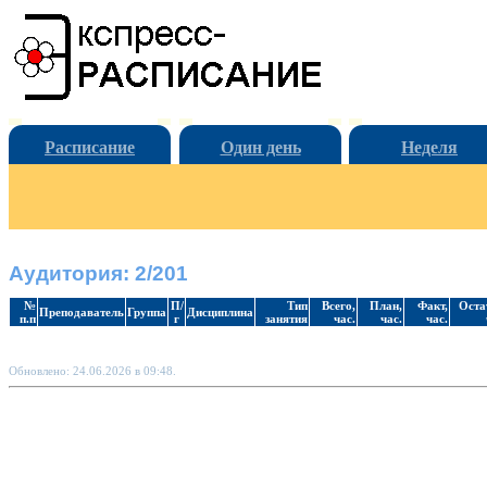
Расписание
Один день
Неделя
Аудитория: 2/201
№
П/
Тип
Всего,
План,
Факт,
Оста
Преподаватель
Группа
Дисциплина
п.п
г
занятия
час.
час.
час.
Обновлено: 24.06.2026 в 09:48.