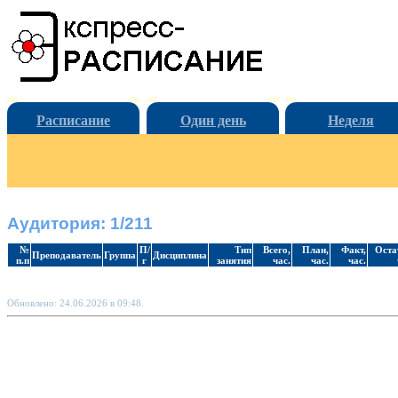
Расписание
Один день
Неделя
Аудитория: 1/211
№
П/
Тип
Всего,
План,
Факт,
Оста
Преподаватель
Группа
Дисциплина
п.п
г
занятия
час.
час.
час.
Обновлено: 24.06.2026 в 09:48.