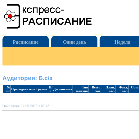
Расписание
Один день
Неделя
Аудитория: Б.с/з
№
П/
Тип
Всего,
План,
Факт,
Оста
Преподаватель
Группа
Дисциплина
п.п
г
занятия
час.
час.
час.
Обновлено: 24.06.2026 в 09:48.