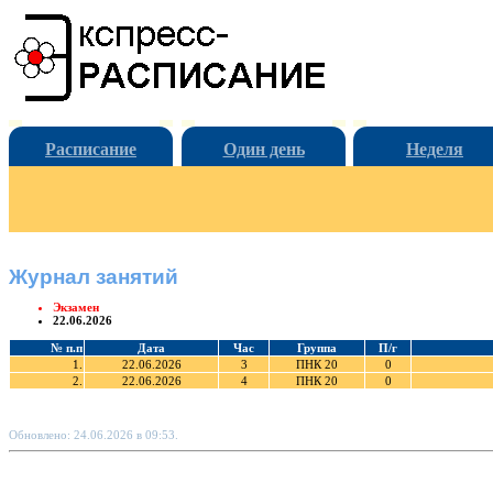
Расписание
Один день
Неделя
Журнал занятий
Экзамен
22.06.2026
№ п.п
Дата
Час
Группа
П/г
1.
22.06.2026
3
ПНК 20
0
2.
22.06.2026
4
ПНК 20
0
Обновлено: 24.06.2026 в 09:53.