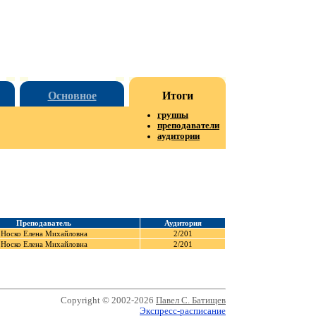
Основное
Итоги
группы
преподаватели
аудитории
Преподаватель
Аудитория
Носко Елена Михайловна
2/201
Носко Елена Михайловна
2/201
Copyright © 2002-2026
Павел С. Батищев
Экспресс-расписание