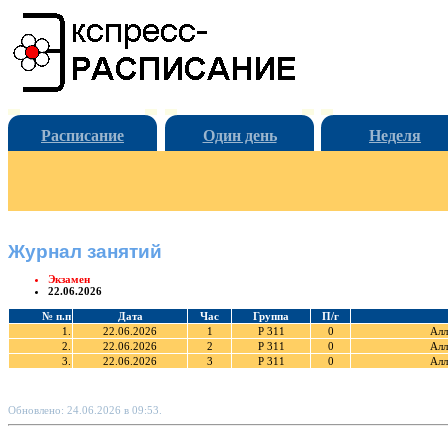
Расписание
Один день
Неделя
Журнал занятий
Экзамен
22.06.2026
№ п.п
Дата
Час
Группа
П/г
1.
22.06.2026
1
Р 311
0
Алл
2.
22.06.2026
2
Р 311
0
Алл
3.
22.06.2026
3
Р 311
0
Алл
Обновлено: 24.06.2026 в 09:53.