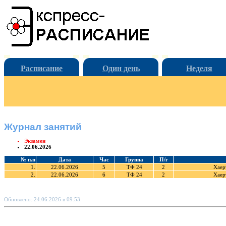
Расписание
Один день
Неделя
Журнал занятий
Экзамен
22.06.2026
№ п.п
Дата
Час
Группа
П/г
1.
22.06.2026
5
ТФ 24
2
Хаер
2.
22.06.2026
6
ТФ 24
2
Хаер
Обновлено: 24.06.2026 в 09:53.