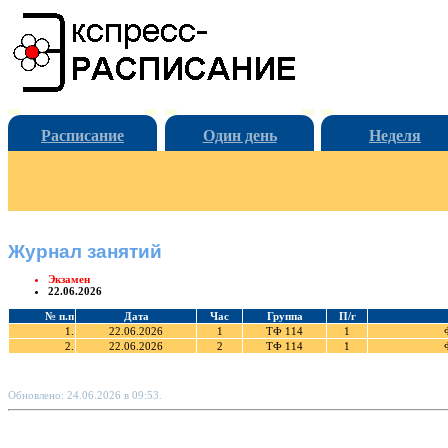
Расписание
Один день
Неделя
Журнал занятий
Экзамен
22.06.2026
№ п.п
Дата
Час
Группа
П/г
1.
22.06.2026
1
ТФ 114
1
2.
22.06.2026
2
ТФ 114
1
Обновлено: 24.06.2026 в 09:53.