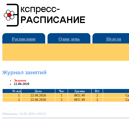
Расписание
Один день
Неделя
Журнал занятий
Экзамен
22.06.2026
№ п.п
Дата
Час
Группа
П/г
1.
22.06.2026
1
ИСС 49
2
Са
2.
22.06.2026
2
ИСС 49
2
Са
Обновлено: 24.06.2026 в 09:53.