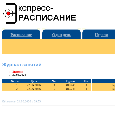
Расписание
Один день
Неделя
Журнал занятий
Экзамен
22.06.2026
№ п.п
Дата
Час
Группа
П/г
1.
22.06.2026
1
ИСС 49
1
Га
2.
22.06.2026
2
ИСС 49
1
Га
Обновлено: 24.06.2026 в 09:53.