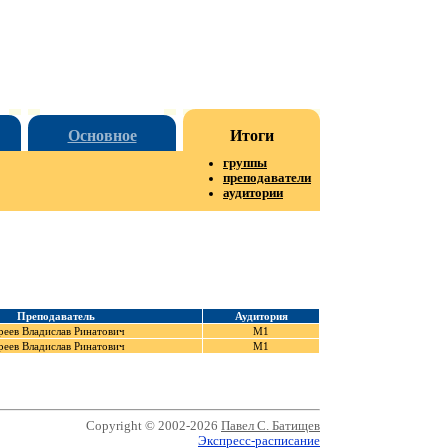
Основное
Итоги
группы
преподаватели
аудитории
Преподаватель
Аудитория
реев Владислав Ринатович
М1
реев Владислав Ринатович
М1
Copyright © 2002-2026
Павел С. Батищев
Экспресс-расписание