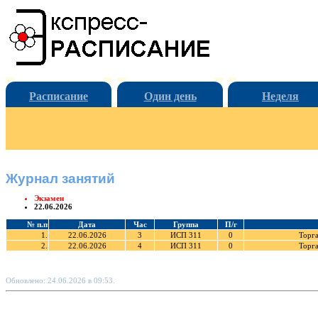
Расписание
Один день
Неделя
Журнал занятий
Экзамен
22.06.2026
№ п.п
Дата
Час
Группа
П/г
1.
22.06.2026
3
ИСП 311
0
Торг
2.
22.06.2026
4
ИСП 311
0
Торг
Обновлено: 24.06.2026 в 09:53.