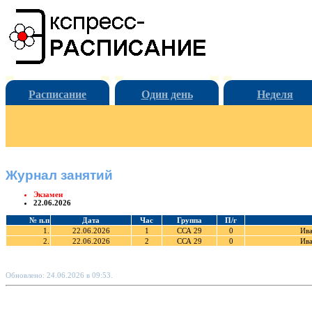
Расписание
Один день
Неделя
Журнал занятий
Экзамен
22.06.2026
№ п.п
Дата
Час
Группа
П/г
1.
22.06.2026
1
ССА 29
0
Ива
2.
22.06.2026
2
ССА 29
0
Ива
Обновлено: 24.06.2026 в 09:53.