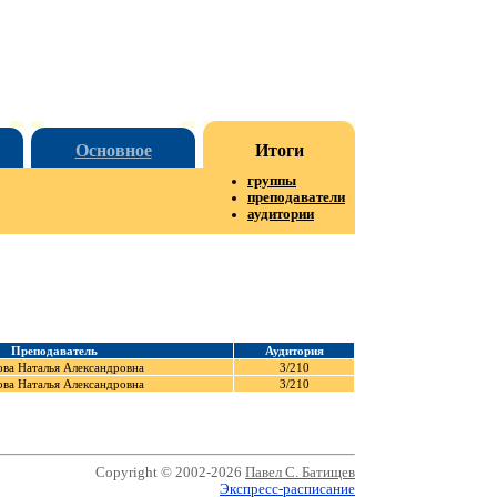
Основное
Итоги
группы
преподаватели
аудитории
Преподаватель
Аудитория
ва Наталья Александровна
3/210
ва Наталья Александровна
3/210
Copyright © 2002-2026
Павел С. Батищев
Экспресс-расписание