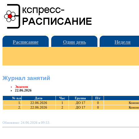
Расписание
Один день
Неделя
Журнал занятий
Экзамен
22.06.2026
№ п.п
Дата
Час
Группа
П/г
1.
22.06.2026
1
ДО 17
0
Кононо
2.
22.06.2026
2
ДО 17
0
Кононо
Обновлено: 24.06.2026 в 09:53.