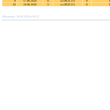
9.
17.06.2026
6
о/з ИСП 211
0
З
10.
19.06.2026
5
о/з ИСП 211
0
З
Обновлено: 24.06.2026 в 09:52.