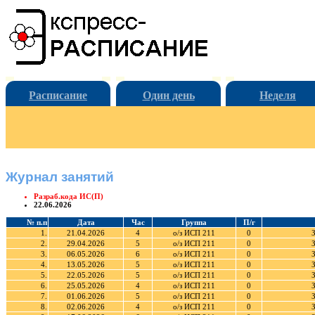
Расписание
Один день
Неделя
Журнал занятий
Разраб.кода ИС(П)
22.06.2026
№ п.п
Дата
Час
Группа
П/г
1.
21.04.2026
4
о/з ИСП 211
0
З
2.
29.04.2026
5
о/з ИСП 211
0
З
3.
06.05.2026
6
о/з ИСП 211
0
З
4.
13.05.2026
5
о/з ИСП 211
0
З
5.
22.05.2026
5
о/з ИСП 211
0
З
6.
25.05.2026
4
о/з ИСП 211
0
З
7.
01.06.2026
5
о/з ИСП 211
0
З
8.
02.06.2026
4
о/з ИСП 211
0
З