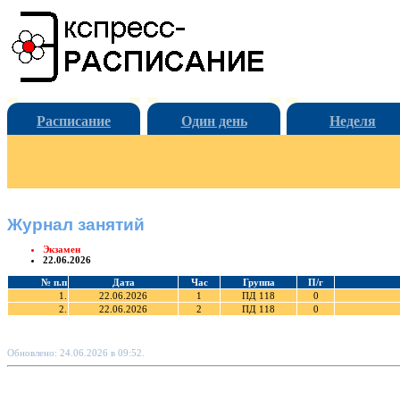
Расписание
Один день
Неделя
Журнал занятий
Экзамен
22.06.2026
№ п.п
Дата
Час
Группа
П/г
1.
22.06.2026
1
ПД 118
0
2.
22.06.2026
2
ПД 118
0
Обновлено: 24.06.2026 в 09:52.