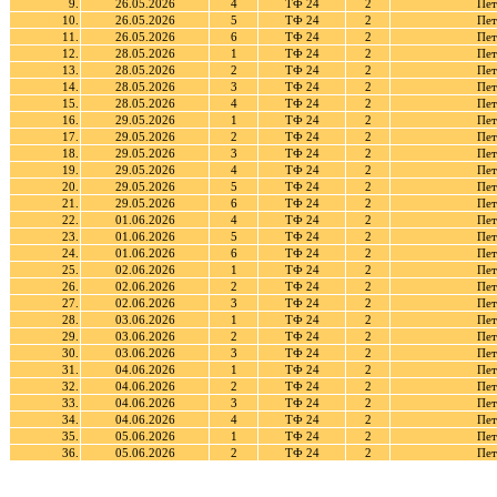
9.
26.05.2026
4
ТФ 24
2
Пет
10.
26.05.2026
5
ТФ 24
2
Пет
11.
26.05.2026
6
ТФ 24
2
Пет
12.
28.05.2026
1
ТФ 24
2
Пет
13.
28.05.2026
2
ТФ 24
2
Пет
14.
28.05.2026
3
ТФ 24
2
Пет
15.
28.05.2026
4
ТФ 24
2
Пет
16.
29.05.2026
1
ТФ 24
2
Пет
17.
29.05.2026
2
ТФ 24
2
Пет
18.
29.05.2026
3
ТФ 24
2
Пет
19.
29.05.2026
4
ТФ 24
2
Пет
20.
29.05.2026
5
ТФ 24
2
Пет
21.
29.05.2026
6
ТФ 24
2
Пет
22.
01.06.2026
4
ТФ 24
2
Пет
23.
01.06.2026
5
ТФ 24
2
Пет
24.
01.06.2026
6
ТФ 24
2
Пет
25.
02.06.2026
1
ТФ 24
2
Пет
26.
02.06.2026
2
ТФ 24
2
Пет
27.
02.06.2026
3
ТФ 24
2
Пет
28.
03.06.2026
1
ТФ 24
2
Пет
29.
03.06.2026
2
ТФ 24
2
Пет
30.
03.06.2026
3
ТФ 24
2
Пет
31.
04.06.2026
1
ТФ 24
2
Пет
32.
04.06.2026
2
ТФ 24
2
Пет
33.
04.06.2026
3
ТФ 24
2
Пет
34.
04.06.2026
4
ТФ 24
2
Пет
35.
05.06.2026
1
ТФ 24
2
Пет
36.
05.06.2026
2
ТФ 24
2
Пет