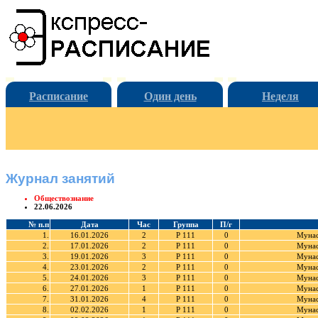
Расписание
Один день
Неделя
Журнал занятий
Обществознание
22.06.2026
№ п.п
Дата
Час
Группа
П/г
1.
16.01.2026
2
Р 111
0
Мунас
2.
17.01.2026
2
Р 111
0
Мунас
3.
19.01.2026
3
Р 111
0
Мунас
4.
23.01.2026
2
Р 111
0
Мунас
5.
24.01.2026
3
Р 111
0
Мунас
6.
27.01.2026
1
Р 111
0
Мунас
7.
31.01.2026
4
Р 111
0
Мунас
8.
02.02.2026
1
Р 111
0
Мунас