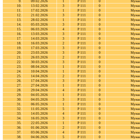
9.
09.02.2026
1
Р 111
0
Мунас
10.
13.02.2026
3
Р 111
0
Мунас
11.
17.02.2026
1
Р 111
0
Мунас
12.
21.02.2026
3
Р 111
0
Мунас
13.
28.02.2026
1
Р 111
0
Мунас
14.
05.03.2026
3
Р 111
0
Мунас
15.
06.03.2026
4
Р 111
0
Мунас
16.
13.03.2026
3
Р 111
0
Мунас
17.
14.03.2026
3
Р 111
0
Мунас
18.
16.03.2026
2
Р 111
0
Мунас
19.
17.03.2026
3
Р 111
0
Мунас
20.
23.03.2026
3
Р 111
0
Мунас
21.
26.03.2026
2
Р 111
0
Мунас
22.
30.03.2026
3
Р 111
0
Мунас
23.
08.04.2026
1
Р 111
0
Мунас
24.
10.04.2026
1
Р 111
0
Мунас
25.
14.04.2026
2
Р 111
0
Мунас
26.
17.04.2026
3
Р 111
0
Мунас
27.
27.04.2026
1
Р 111
0
Мунас
28.
29.04.2026
4
Р 111
0
Мунас
29.
04.05.2026
1
Р 111
0
Мунас
30.
04.05.2026
3
Р 111
0
Мунас
31.
06.05.2026
1
Р 111
0
Мунас
32.
11.05.2026
5
Р 111
0
Мунас
33.
14.05.2026
4
Р 111
0
Мунас
34.
16.05.2026
3
Р 111
0
Мунас
35.
22.05.2026
1
Р 111
0
Мунас
36.
01.06.2026
2
Р 111
0
Мунас
37.
03.06.2026
4
Р 111
0
Мунас
38.
04.06.2026
5
Р 111
0
Мунас