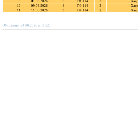
9.
01.06.2026
5
ТФ 114
2
Хаер
10.
09.06.2026
4
ТФ 114
2
Хаер
11.
11.06.2026
3
ТФ 114
2
Хаер
Обновлено: 24.06.2026 в 09:52.