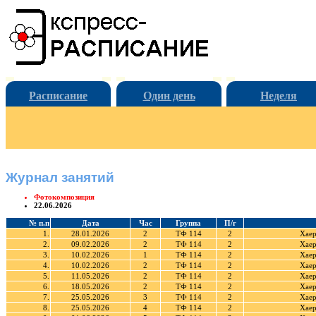
Расписание
Один день
Неделя
Журнал занятий
Фотокомпозиция
22.06.2026
№ п.п
Дата
Час
Группа
П/г
1.
28.01.2026
2
ТФ 114
2
Хаер
2.
09.02.2026
2
ТФ 114
2
Хаер
3.
10.02.2026
1
ТФ 114
2
Хаер
4.
10.02.2026
2
ТФ 114
2
Хаер
5.
11.05.2026
2
ТФ 114
2
Хаер
6.
18.05.2026
2
ТФ 114
2
Хаер
7.
25.05.2026
3
ТФ 114
2
Хаер
8.
25.05.2026
4
ТФ 114
2
Хаер