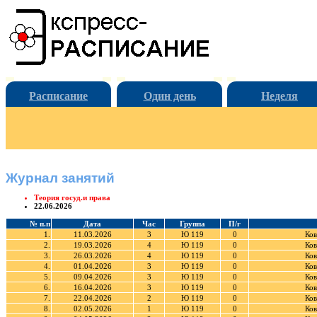
Расписание
Один день
Неделя
Журнал занятий
Теория госуд.и права
22.06.2026
№ п.п
Дата
Час
Группа
П/г
1.
11.03.2026
3
Ю 119
0
Ков
2.
19.03.2026
4
Ю 119
0
Ков
3.
26.03.2026
4
Ю 119
0
Ков
4.
01.04.2026
3
Ю 119
0
Ков
5.
09.04.2026
3
Ю 119
0
Ков
6.
16.04.2026
3
Ю 119
0
Ков
7.
22.04.2026
2
Ю 119
0
Ков
8.
02.05.2026
1
Ю 119
0
Ков