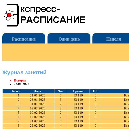
Расписание
Один день
Неделя
Журнал занятий
История
22.06.2026
№ п.п
Дата
Час
Группа
П/г
1.
21.01.2026
3
Ю 119
0
Ков
2.
23.01.2026
3
Ю 119
0
Ков
3.
31.01.2026
2
Ю 119
0
Ков
4.
02.02.2026
2
Ю 119
0
Ков
5.
09.02.2026
2
Ю 119
0
Ков
6.
12.02.2026
2
Ю 119
0
Ков
7.
21.02.2026
3
Ю 119
0
Ков
8.
26.02.2026
4
Ю 119
0
Ков