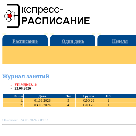
Расписание
Один день
Неделя
Журнал занятий
УП.МДК02.10
22.06.2026
№ п.п
Дата
Час
Группа
П/г
1.
01.06.2026
5
СДО 26
1
2.
03.06.2026
4
СДО 26
1
Обновлено: 24.06.2026 в 09:52.