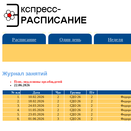
Расписание
Один день
Неделя
Журнал занятий
Псих.-пед.основы орг.общ.детей
22.06.2026
№ п.п
Дата
Час
Группа
П/г
1.
10.02.2026
2
СДО 26
2
Федоро
2.
18.02.2026
2
СДО 26
2
Федоро
3.
24.03.2026
2
СДО 26
2
Федоро
4.
11.05.2026
2
СДО 26
2
Федоро
5.
23.05.2026
2
СДО 26
2
Федоро
6.
01.06.2026
3
СДО 26
2
Федоро