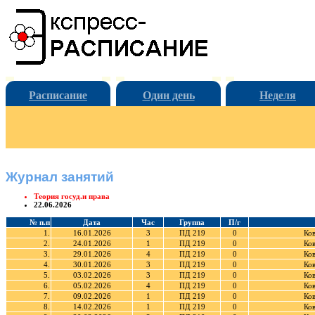
Расписание
Один день
Неделя
Журнал занятий
Теория госуд.и права
22.06.2026
№ п.п
Дата
Час
Группа
П/г
1.
16.01.2026
3
ПД 219
0
Ков
2.
24.01.2026
1
ПД 219
0
Ков
3.
29.01.2026
4
ПД 219
0
Ков
4.
30.01.2026
3
ПД 219
0
Ков
5.
03.02.2026
3
ПД 219
0
Ков
6.
05.02.2026
4
ПД 219
0
Ков
7.
09.02.2026
1
ПД 219
0
Ков
8.
14.02.2026
1
ПД 219
0
Ков