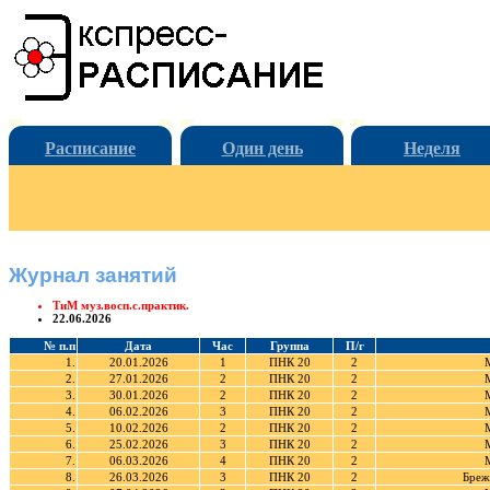
Расписание
Один день
Неделя
Журнал занятий
ТиМ муз.восп.с.практик.
22.06.2026
№ п.п
Дата
Час
Группа
П/г
1.
20.01.2026
1
ПНК 20
2
2.
27.01.2026
2
ПНК 20
2
3.
30.01.2026
2
ПНК 20
2
4.
06.02.2026
3
ПНК 20
2
5.
10.02.2026
2
ПНК 20
2
6.
25.02.2026
3
ПНК 20
2
7.
06.03.2026
4
ПНК 20
2
8.
26.03.2026
3
ПНК 20
2
Бреж