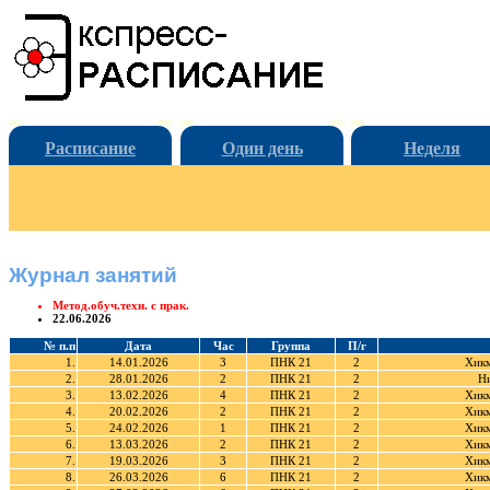
Расписание
Один день
Неделя
Журнал занятий
Метод.обуч.техн. с прак.
22.06.2026
№ п.п
Дата
Час
Группа
П/г
1.
14.01.2026
3
ПНК 21
2
Хикм
2.
28.01.2026
2
ПНК 21
2
Ни
3.
13.02.2026
4
ПНК 21
2
Хикм
4.
20.02.2026
2
ПНК 21
2
Хикм
5.
24.02.2026
1
ПНК 21
2
Хикм
6.
13.03.2026
2
ПНК 21
2
Хикм
7.
19.03.2026
3
ПНК 21
2
Хикм
8.
26.03.2026
6
ПНК 21
2
Хикм