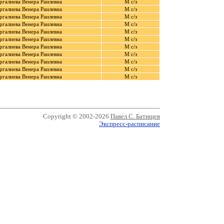
ргалиева Венера Раилевна
М с/з
ргалиева Венера Раилевна
М с/з
ргалиева Венера Раилевна
М с/з
ргалиева Венера Раилевна
М с/з
ргалиева Венера Раилевна
М с/з
ргалиева Венера Раилевна
М с/з
ргалиева Венера Раилевна
М с/з
ргалиева Венера Раилевна
М с/з
ргалиева Венера Раилевна
М с/з
ргалиева Венера Раилевна
М с/з
ргалиева Венера Раилевна
М с/з
Copyright © 2002-2026
Павел С. Батищев
Экспресс-расписание