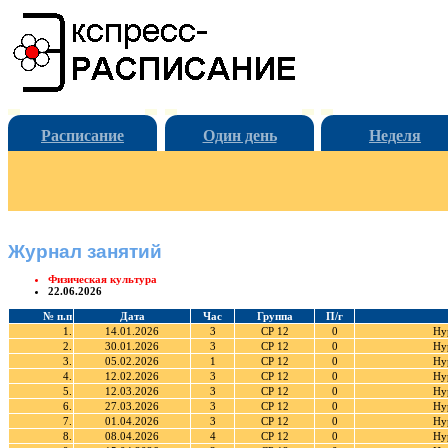
Расписание
Один день
Неделя
Журнал занятий
Физическая культура
22.06.2026
№ п.п
Дата
Час
Группа
П/г
1.
14.01.2026
3
СР 12
0
Ну
2.
30.01.2026
3
СР 12
0
Ну
3.
05.02.2026
1
СР 12
0
Ну
4.
12.02.2026
3
СР 12
0
Ну
5.
12.03.2026
3
СР 12
0
Ну
6.
27.03.2026
3
СР 12
0
Ну
7.
01.04.2026
3
СР 12
0
Ну
8.
08.04.2026
4
СР 12
0
Ну