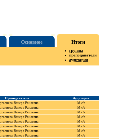
Основное
Итоги
группы
преподаватели
аудитории
Преподаватель
Аудитория
ргалиева Венера Раилевна
М с/з
ргалиева Венера Раилевна
М с/з
ргалиева Венера Раилевна
М с/з
ргалиева Венера Раилевна
М с/з
ргалиева Венера Раилевна
М с/з
ргалиева Венера Раилевна
М с/з
ргалиева Венера Раилевна
М с/з
ргалиева Венера Раилевна
М с/з