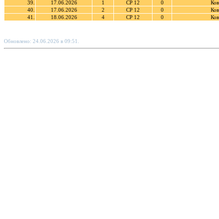
39.
17.06.2026
1
СР 12
0
Ков
40.
17.06.2026
2
СР 12
0
Ков
41.
18.06.2026
4
СР 12
0
Ков
Обновлено: 24.06.2026 в 09:51.