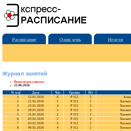
Расписание
Один день
Неделя
Журнал занятий
Выполн.рекл.проект
22.06.2026
№ п.п
Дата
Час
Группа
П/г
1.
15.01.2026
6
Р 312
2
Алла
2.
21.01.2026
5
Р 312
2
Хисмату
3.
23.01.2026
4
Р 312
2
Хисмату
4.
29.01.2026
5
Р 312
2
Хисмату
5.
31.01.2026
2
Р 312
2
Хисмату
6.
03.02.2026
2
Р 312
2
Хисмату
7.
03.02.2026
3
Р 312
2
Хисмату
8.
06.02.2026
4
Р 312
2
Хисмату