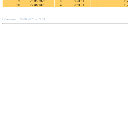
9.
26.05.2026
4
ИСП 31
0
Ну
10.
22.06.2026
4
ИСП 31
0
Ну
Обновлено: 24.06.2026 в 09:51.