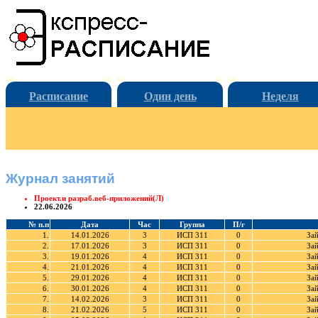
Расписание
Один день
Неделя
Журнал занятий
Проект.и разраб.веб-приложений(Л)
22.06.2026
№ п.п
Дата
Час
Группа
П/г
1.
14.01.2026
3
ИСП 311
0
За
2.
17.01.2026
3
ИСП 311
0
За
3.
19.01.2026
4
ИСП 311
0
За
4.
21.01.2026
4
ИСП 311
0
За
5.
29.01.2026
4
ИСП 311
0
За
6.
30.01.2026
4
ИСП 311
0
За
7.
14.02.2026
3
ИСП 311
0
За
8.
21.02.2026
5
ИСП 311
0
За