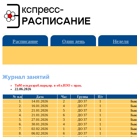
Расписание
Один день
Неделя
Журнал занятий
ТиМ осн.разраб.парц.пр. в обл.ИЗО с прак.
22.06.2026
№ п.п
Дата
Час
Группа
П/г
1.
14.01.2026
2
ДО 37
1
Бык
2.
16.01.2026
4
ДО 37
1
Бык
3.
21.01.2026
5
ДО 37
1
Бык
4.
21.01.2026
6
ДО 37
1
Бык
5.
27.01.2026
3
ДО 37
1
Бык
6.
30.01.2026
4
ДО 37
1
Бык
7.
02.02.2026
1
ДО 37
1
Бык
8.
06.02.2026
6
ДО 37
1
Бык