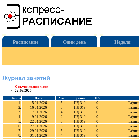
Расписание
Один день
Неделя
Журнал занятий
Осн.упр.правоох.орг.
22.06.2026
№ п.п
Дата
Час
Группа
П/г
1.
15.01.2026
5
ПД 319
0
Тафинц
2.
16.01.2026
3
ПД 319
0
Тафинц
3.
17.01.2026
4
ПД 319
0
Тафинц
4.
19.01.2026
2
ПД 319
0
Тафинц
5.
22.01.2026
5
ПД 319
0
Тафинц
6.
27.01.2026
5
ПД 319
0
Тафинц
7.
29.01.2026
5
ПД 319
0
Тафинц
8.
31.01.2026
4
ПД 319
0
Тафинц