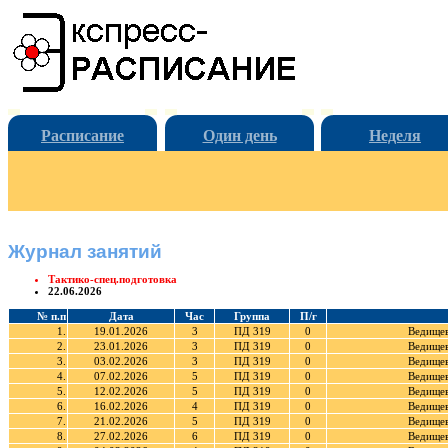
Расписание
Один день
Неделя
Журнал занятий
Тактико-спец.подготовка
22.06.2026
№ п.п
Дата
Час
Группа
П/г
1.
19.01.2026
3
ПД 319
0
Ведищев
2.
23.01.2026
3
ПД 319
0
Ведищев
3.
03.02.2026
3
ПД 319
0
Ведищев
4.
07.02.2026
5
ПД 319
0
Ведищев
5.
12.02.2026
5
ПД 319
0
Ведищев
6.
16.02.2026
4
ПД 319
0
Ведищев
7.
21.02.2026
5
ПД 319
0
Ведищев
8.
27.02.2026
6
ПД 319
0
Ведищев