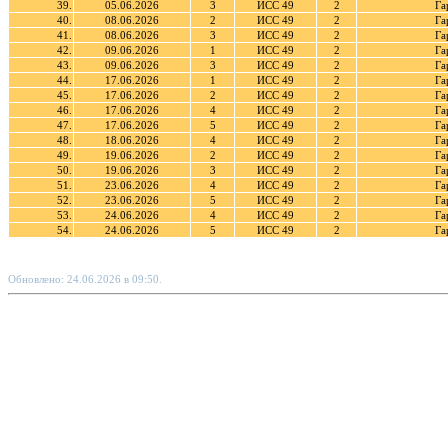
39.
05.06.2026
3
ИСС 49
2
Га
40.
08.06.2026
2
ИСС 49
2
Га
41.
08.06.2026
3
ИСС 49
2
Га
42.
09.06.2026
1
ИСС 49
2
Га
43.
09.06.2026
3
ИСС 49
2
Га
44.
17.06.2026
1
ИСС 49
2
Га
45.
17.06.2026
2
ИСС 49
2
Га
46.
17.06.2026
4
ИСС 49
2
Га
47.
17.06.2026
5
ИСС 49
2
Га
48.
18.06.2026
4
ИСС 49
2
Га
49.
19.06.2026
2
ИСС 49
2
Га
50.
19.06.2026
3
ИСС 49
2
Га
51.
23.06.2026
4
ИСС 49
2
Га
52.
23.06.2026
5
ИСС 49
2
Га
53.
24.06.2026
4
ИСС 49
2
Га
54.
24.06.2026
5
ИСС 49
2
Га
Обновлено: 24.06.2026 в 09:50.