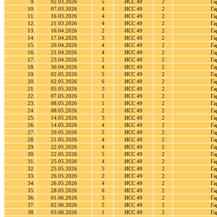
9.
02.03.2026
5
ИСС 49
2
Га
10.
07.03.2026
4
ИСС 49
2
Га
11.
16.03.2026
4
ИСС 49
2
Га
12.
21.03.2026
4
ИСС 49
2
Га
13.
16.04.2026
2
ИСС 49
2
Га
14.
17.04.2026
3
ИСС 49
2
Га
15.
20.04.2026
4
ИСС 49
2
Га
16.
21.04.2026
4
ИСС 49
2
Га
17.
23.04.2026
2
ИСС 49
2
Га
18.
30.04.2026
4
ИСС 49
2
Га
19.
02.05.2026
5
ИСС 49
2
Га
20.
02.05.2026
6
ИСС 49
2
Га
21.
05.05.2026
3
ИСС 49
2
Га
22.
07.05.2026
1
ИСС 49
2
Га
23.
08.05.2026
1
ИСС 49
2
Га
24.
08.05.2026
2
ИСС 49
2
Га
25.
14.05.2026
3
ИСС 49
2
Га
26.
14.05.2026
4
ИСС 49
2
Га
27.
20.05.2026
5
ИСС 49
2
Га
28.
21.05.2026
4
ИСС 49
2
Га
29.
22.05.2026
4
ИСС 49
2
Га
30.
22.05.2026
5
ИСС 49
2
Га
31.
25.05.2026
4
ИСС 49
2
Га
32.
25.05.2026
5
ИСС 49
2
Га
33.
26.05.2026
2
ИСС 49
2
Га
34.
26.05.2026
4
ИСС 49
2
Га
35.
28.05.2026
6
ИСС 49
2
Га
36.
01.06.2026
3
ИСС 49
2
Га
37.
02.06.2026
5
ИСС 49
2
Га
38.
03.06.2026
1
ИСС 49
2
Га