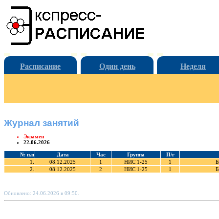
Расписание
Один день
Неделя
Журнал занятий
Экзамен
22.06.2026
№ п.п
Дата
Час
Группа
П/г
1.
08.12.2025
1
НИС 1-25
1
Б
2.
08.12.2025
2
НИС 1-25
1
Б
Обновлено: 24.06.2026 в 09:50.