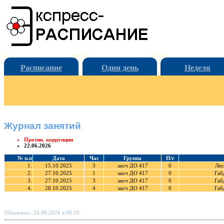
Расписание
Один день
Неделя
Журнал занятий
Против. коррупции
22.06.2026
№ п.п
Дата
Час
Группа
П/г
1.
15.10.2025
3
заоч ДО 417
0
Лис
2.
27.10.2025
1
заоч ДО 417
0
Габ
3.
27.10.2025
3
заоч ДО 417
0
Габ
4.
28.10.2025
4
заоч ДО 417
0
Габ
Обновлено: 24.06.2026 в 09:50.