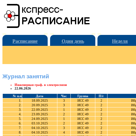
Расписание
Один день
Неделя
Журнал занятий
Инженерная граф. в электросвязи
22.06.2026
№ п.п
Дата
Час
Группа
П/г
1.
18.09.2025
3
ИСС 49
2
Ибр
2.
20.09.2025
3
ИСС 49
2
Ибр
3.
22.09.2025
1
ИСС 49
2
Ибр
4.
23.09.2025
2
ИСС 49
2
Ибр
5.
24.09.2025
1
ИСС 49
2
Ибр
6.
03.10.2025
2
ИСС 49
2
Ибр
7.
04.10.2025
3
ИСС 49
2
Ибр
8.
04.10.2025
4
ИСС 49
2
Ибр