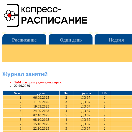
Расписание
Один день
Неделя
Журнал занятий
ТиМ осн.орг.муз.деят.дет.с.прак.
22.06.2026
№ п.п
Дата
Час
Группа
П/г
1.
06.09.2025
2
ДО 37
2
2.
11.09.2025
3
ДО 37
2
3.
19.09.2025
5
ДО 37
2
4.
24.09.2025
4
ДО 37
2
5.
02.10.2025
5
ДО 37
2
6.
08.10.2025
4
ДО 37
2
7.
15.10.2025
3
ДО 37
2
8.
22.10.2025
3
ДО 37
2