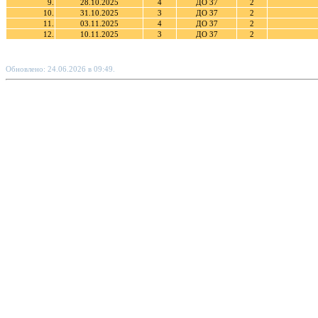
9.
28.10.2025
4
ДО 37
2
10.
31.10.2025
3
ДО 37
2
11.
03.11.2025
4
ДО 37
2
12.
10.11.2025
3
ДО 37
2
Обновлено: 24.06.2026 в 09:49.