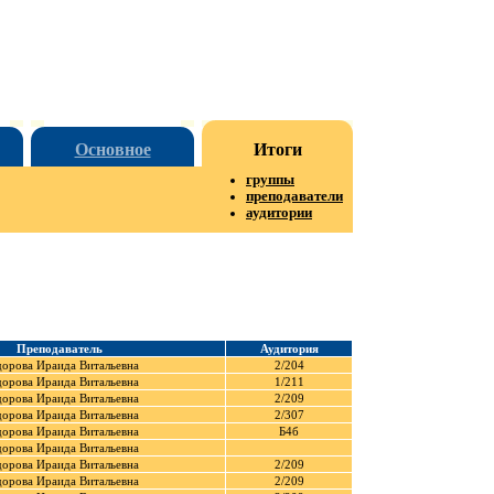
Основное
Итоги
группы
преподаватели
аудитории
Преподаватель
Аудитория
орова Ираида Витальевна
2/204
орова Ираида Витальевна
1/211
орова Ираида Витальевна
2/209
орова Ираида Витальевна
2/307
орова Ираида Витальевна
Б4б
орова Ираида Витальевна
орова Ираида Витальевна
2/209
орова Ираида Витальевна
2/209