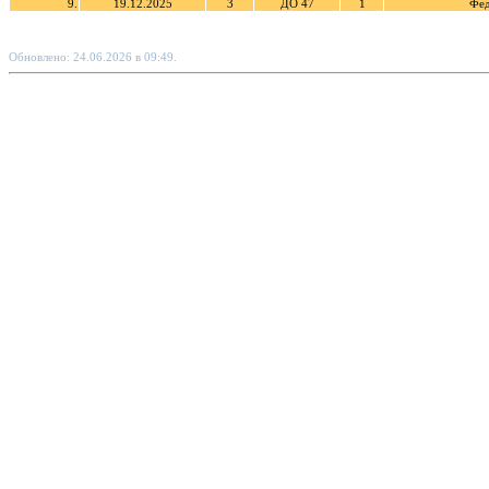
9.
19.12.2025
3
ДО 47
1
Фед
Обновлено: 24.06.2026 в 09:49.