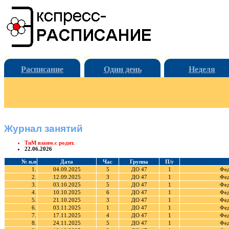
Расписание
Один день
Неделя
Журнал занятий
ТиМ взаим.с родит.
22.06.2026
№ п.п
Дата
Час
Группа
П/г
1.
04.09.2025
5
ДО 47
1
Фед
2.
12.09.2025
3
ДО 47
1
Фед
3.
03.10.2025
5
ДО 47
1
Фед
4.
10.10.2025
6
ДО 47
1
Фед
5.
21.10.2025
3
ДО 47
1
Фед
6.
03.11.2025
1
ДО 47
1
Фед
7.
17.11.2025
4
ДО 47
1
Фед
8.
24.11.2025
5
ДО 47
1
Фед