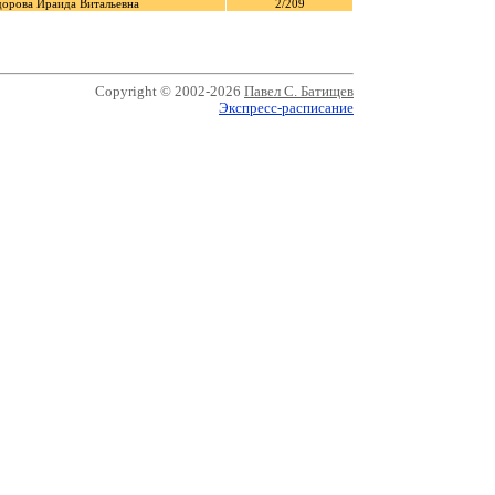
орова Ираида Витальевна
2/209
Copyright © 2002-2026
Павел С. Батищев
Экспресс-расписание