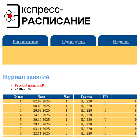
Расписание
Один день
Неделя
Журнал занятий
Русский язык и КР
22.06.2026
№ п.п
Дата
Час
Группа
П/г
1.
02.09.2025
1
ПД 220
0
Н
2.
08.09.2025
1
ПД 220
0
Н
3.
26.09.2025
1
ПД 220
0
Н
4.
14.10.2025
1
ПД 220
0
Н
5.
20.10.2025
1
ПД 220
0
Н
6.
29.10.2025
2
ПД 220
0
Н
7.
03.11.2025
4
ПД 220
0
Н
8.
22.11.2025
2
ПД 220
0
Н