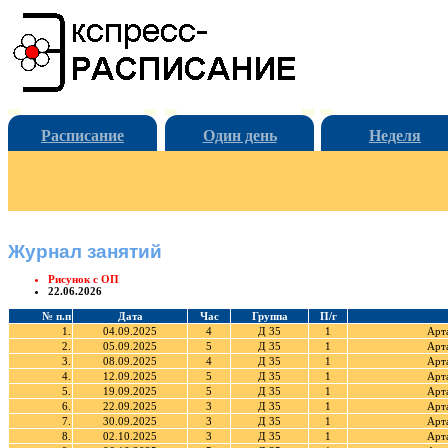
Расписание
Один день
Неделя
Журнал занятий
Рисунок с ОП
22.06.2026
№ п.п
Дата
Час
Группа
П/г
1.
04.09.2025
4
Д 35
1
Арт
2.
05.09.2025
5
Д 35
1
Арт
3.
08.09.2025
4
Д 35
1
Арт
4.
12.09.2025
5
Д 35
1
Арт
5.
19.09.2025
5
Д 35
1
Арт
6.
22.09.2025
3
Д 35
1
Арт
7.
30.09.2025
3
Д 35
1
Арт
8.
02.10.2025
3
Д 35
1
Арт